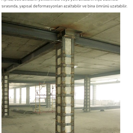
sırasında, yapısal deformasyonları azaltabilir ve bina ömrünü uzatabilir.