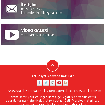
İletişim
0539 772 37 25
keremdemircelik1@gmail.com
VİDEO GALERİ
Videolarımız için tıklayın
Bizi Sosyal Medyada Takip Edin
Anasayfa
Foto Galeri
Video Galeri
Referanslar
İletişim
Kerem Demir Çelik çelik çati ustasi,çelik çati işleri yapılır, demir
dogralama işleri, demir dogralama ustasi ,Çelik Merdiven işleri ,çati
kaplama ustasi, osb kaplama ustasi, çatici ustasi