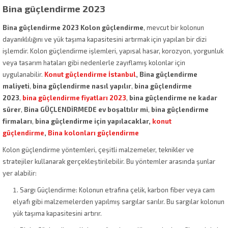
Bina güçlendirme 2023
Bina güçlendirme 2023 Kolon güçlendirme
, mevcut bir kolonun
dayanıklılığını ve yük taşıma kapasitesini artırmak için yapılan bir dizi
işlemdir. Kolon güçlendirme işlemleri, yapısal hasar, korozyon, yorgunluk
veya tasarım hataları gibi nedenlerle zayıflamış kolonlar için
uygulanabilir.
Konut güçlendirme İstanbul
, Bina güçlendirme
maliyeti
,
bina güçlendirme nasıl yapılır
,
bina güçlendirme
2023
,
bina güçlendirme fiyatları 2023
,
bina güçlendirme ne kadar
sürer
,
Bina GÜÇLENDİRMEDE ev boşaltılır mi
,
bina güçlendirme
firmaları
,
bina güçlendirme için yapılacaklar,
konut
güçlendirme
,
Bina kolonları güçlendirme
Kolon güçlendirme yöntemleri, çeşitli malzemeler, teknikler ve
stratejiler kullanarak gerçekleştirilebilir. Bu yöntemler arasında şunlar
yer alabilir:
Sargı Güçlendirme: Kolonun etrafına çelik, karbon fiber veya cam
elyafı gibi malzemelerden yapılmış sargılar sarılır. Bu sargılar kolonun
yük taşıma kapasitesini artırır.