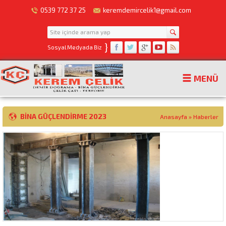
0539 772 37 25
keremdemircelik1@gmail.com
}
Sosyal Medyada Biz
MENÜ
BINA GÜÇLENDIRME 2023
Anasayfa
»
Haberler