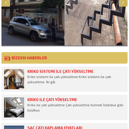
BİZDEN HABERLER
KRIKO SISTEMI ILE ÇATI YÜKSELTME
Kriko sistemi ile çatı yükseltme Kriko sistemi ile çatı
yükseltme. İki g&
KRIKO ILE ÇATI YÜKSELTME
Kriko ile çatı yükseltme Çatı yükseltme hizmeti İstanbul gibi
büy&uu
SAC ÇATI KAPLAMA FIYATLARI