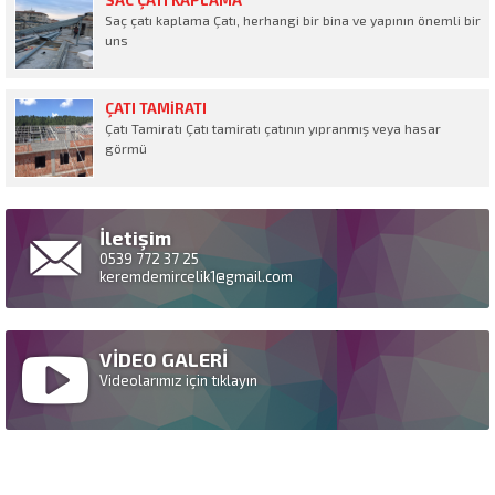
SAC ÇATI KAPLAMA
Saç çatı kaplama Çatı, herhangi bir bina ve yapının önemli bir
uns
ÇATI TAMIRATI
Çatı Tamiratı Çatı tamiratı çatının yıpranmış veya hasar
görmü
İletişim
0539 772 37 25
keremdemircelik1@gmail.com
VİDEO GALERİ
Videolarımız için tıklayın