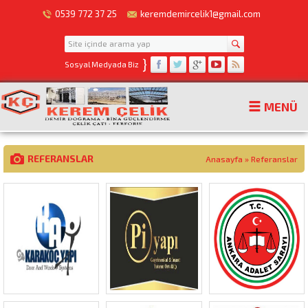
0539 772 37 25
keremdemircelik1@gmail.com
}
Sosyal Medyada Biz
MENÜ
REFERANSLAR
Anasayfa
»
Referanslar