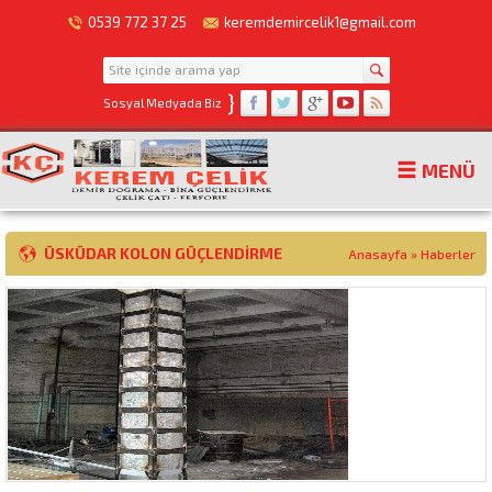
0539 772 37 25
keremdemircelik1@gmail.com
}
Sosyal Medyada Biz
MENÜ
ÜSKÜDAR KOLON GÜÇLENDIRME
Anasayfa
»
Haberler