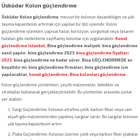
Üsküdar Kolon güçlendirme
Üsküdar Kolon güçlendirme
, mevcut bir kolonun dayanıklılığını ve yük
taşıma kapasitesini artırmak için yapılan bir dizi işlemdir. Kolon
güçlendirme işlemleri, yapısal hasar, korozyon, yorgunluk veya tasarım
hataları gibi nedenlerle zayıflamış kolonlar için uygulanabilir.
Konut
güçlendirme İstanbul
, Bina güçlendirme maliyeti
,
bina güçlendirme
nasıl yapılır
,
bina güçlendirme 2023
,
bina güçlendirme fiyatları
2023
,
bina güçlendirme ne kadar sürer
,
Bina GÜÇLENDİRMEDE ev
boşaltılır mi
,
bina güçlendirme firmaları
,
bina güçlendirme için
yapılacaklar,
konut güçlendirme
,
Bina kolonları güçlendirme
Kolon güçlendirme yöntemleri, çeşitli malzemeler, teknikler ve
stratejiler kullanarak gerçekleştirilebilir. Bu yöntemler arasında şunlar
yer alabilir:
Sargı Güçlendirme: Kolonun etrafına çelik, karbon fiber veya cam
elyafı gibi malzemelerden yapılmış sargılar sarılır. Bu sargılar kolonun
yük taşıma kapasitesini artırır.
Plaka Güçlendirme: Kolonun üzerine çelik veya karbon fiber plakalar